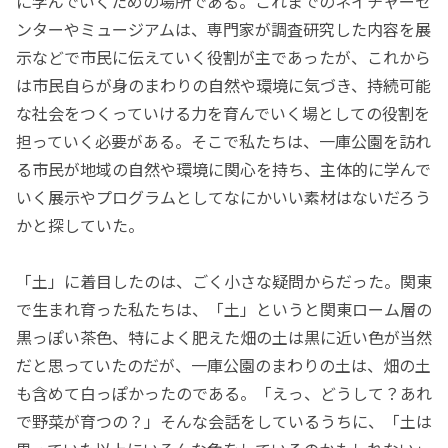
に学んでいくための場所である。これまでのネイチャーセ
ンターやミュージアムは、専門家が調査研究した内容を展
示などで市民に伝えていく役割が主であったが、これから
は市民自らが身のまわりの自然や環境に気づき、持続可能
な社会をつくっていける力を育んでいく場としての役割を
担っていく必要がある。そこで私たちは、一庫公園を訪れ
る市民が地域の自然や環境に関心を持ち、主体的に学んで
いく展示やプログラムとしてなにかいい素材はないだろう
かと探していた。
「土」に着目したのは、ごく小さな疑問からだった。関東
で生まれ育った私たちは、「土」というと関東ローム層の
黒っぽい茶色、特によく肥えた畑の土は黒に近い色が当然
だと思っていたのだが、一庫公園のまわりの土は、畑の土
も含めて白っぽかったのである。「えっ、どうして？あれ
で野菜が育つの？」そんな会話をしているうちに、「土は